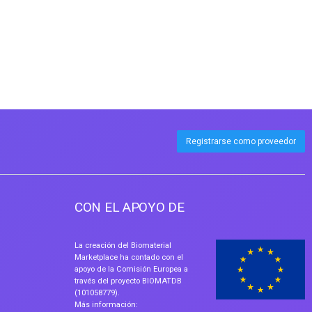
Registrarse como proveedor
CON EL APOYO DE
La creación del Biomaterial
Marketplace ha contado con el
apoyo de la Comisión Europea a
través del proyecto BIOMATDB
(101058779).
Más información: