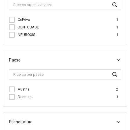
CelVivo
1
DENTOBASE
1
NEUROXIS
1
Paese
Austria
2
Denmark
1
Etichettatura